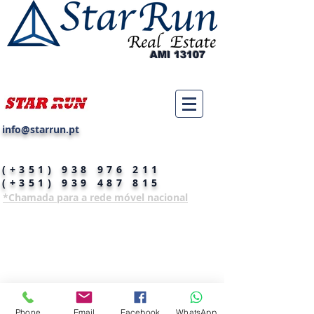
AMI 13107
info@starrun.pt
(+351)
938 976 211
(+351)
939 487 815
*Chamada para a rede móvel nacional
Phone
Email
Facebook
WhatsApp