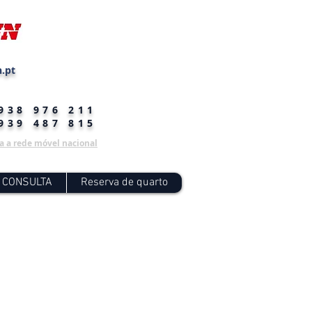
.pt
 938 976 211
 939 487 815
 a rede móvel nacional
 CONSULTA
Reserva de quarto