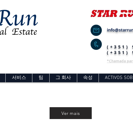
info@starrun
(+351)
(+351)
*Chamada para
서비스
팀
그 회사
속성
ACTIVOS SOB
Ver mais