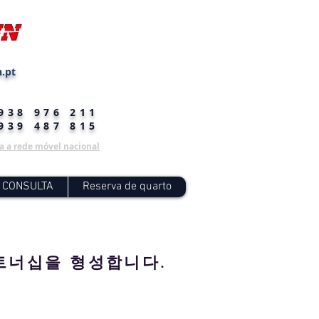
.pt
 938 976 211
 939 487 815
 a rede móvel nacional
 CONSULTA
Reserva de quarto
트너십을 형성합니다.